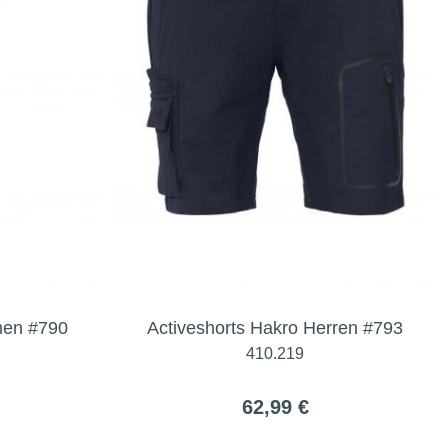
men #790
Activeshorts Hakro Herren #793
410.219
62,99 €