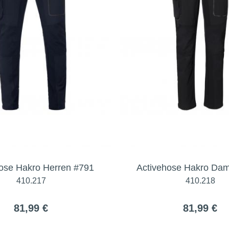
ose Hakro Herren #791
Activehose Hakro Da
410.217
410.218
81,99 €
81,99 €