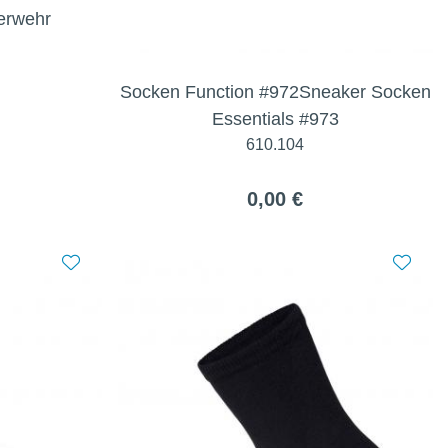
erwehr
Socken Function #972Sneaker Socken
Essentials #973
610.104
0,00 €