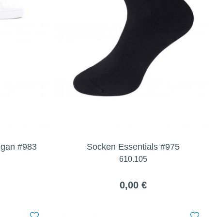
egan #983
Socken Essentials #975
610.105
0,00 €