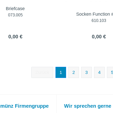
Briefcase
Socken Function 
073.005
610.103
0,00 €
0,00 €
Zurück
1
2
3
4
 münz Firmengruppe
Wir sprechen gerne 