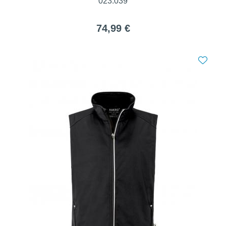
023.039
74,99 €