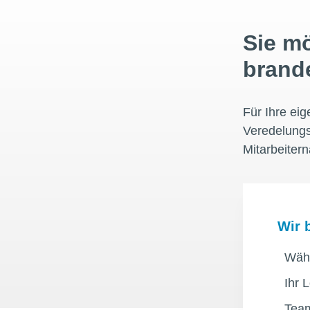
Sie m
brand
Für Ihre ei
Veredelungs
Mitarbeitern
Wir 
Wähl
Ihr 
Team