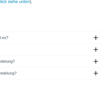
lick siehe unten
).
t es?
redelung?
eredelung?