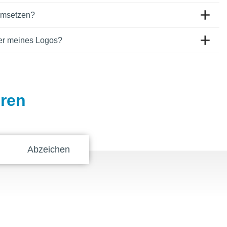
 umsetzen?
er meines Logos?
eren
Abzeichen