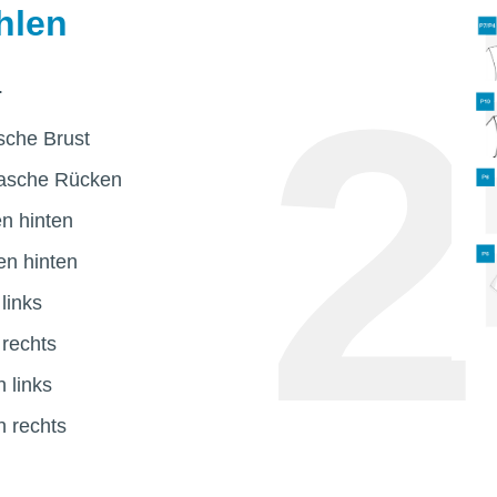
hlen
.
asche Brust
lasche Rücken
n hinten
n hinten
links
 rechts
 links
 rechts