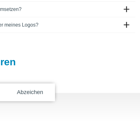
 umsetzen?
er meines Logos?
eren
Abzeichen