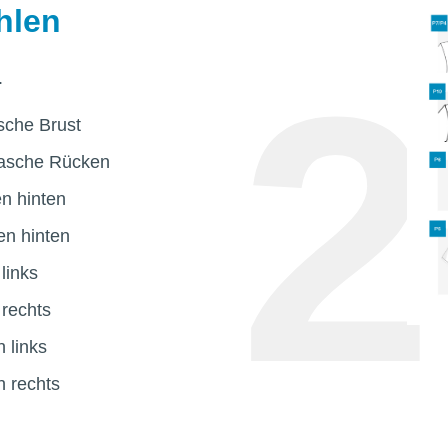
hlen
.
asche Brust
lasche Rücken
n hinten
n hinten
links
 rechts
 links
 rechts