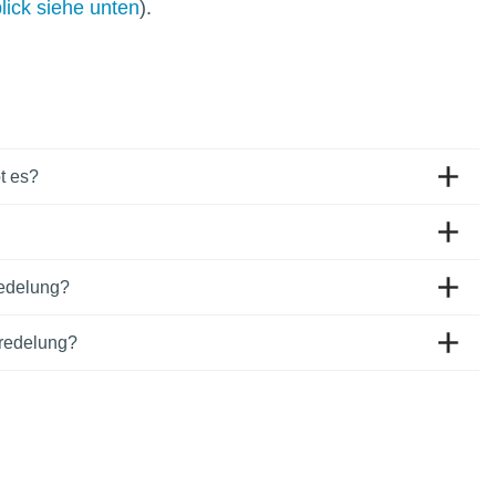
lick siehe unten
).
t es?
redelung?
eredelung?