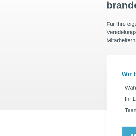
brand
Für Ihre ei
Veredelungs
Mitarbeitern
Wir 
Wähl
Ihr 
Team